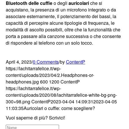
Bluetooth delle cuffie
o degli
auricolari
che si
acquistano, la presenza di un microfono integrato o da
associare esternamente, il potenziamento dei bassi, la
capacità di percepire alcune tipologie di frequenza, le
modalità di ascolto possibili, oltre che la funzionalità che
porta a passare alla canzone successiva o che consente
di rispondere al telefono con un solo tocco.
April 4, 2023
/
0 Comments
/
by
ContentP
https://lachitarrafelice.it/wp-
content/uploads/2023/04/2.Headphones-or-
headphones.jpg
600
1200
ContentP
https://lachitarrafelice.it/wp-
content/uploads/2020/08/lachitarrafelice-white-bg-png-
300×98.png
ContentP
2023-04-04 14:09:31
2023-04-05
11:03:35
Auricolari o cuffie: come scegliere?
Vuoi saperne di più? Scrivici!