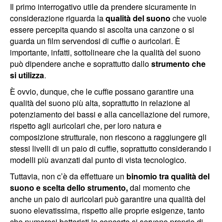
Il primo interrogativo utile da prendere sicuramente in
considerazione riguarda la
qualità del suono
che vuole
essere percepita quando si ascolta una canzone o si
guarda un film servendosi di cuffie o auricolari. È
importante, infatti, sottolineare che la qualità del suono
può dipendere anche e soprattutto dallo
strumento che
si utilizza
.
È ovvio, dunque, che le cuffie possano garantire una
qualità del suono più alta, soprattutto in relazione al
potenziamento dei bassi e alla cancellazione del rumore,
rispetto agli auricolari che, per loro natura e
composizione strutturale, non riescono a raggiungere gli
stessi livelli di un paio di cuffie, soprattutto considerando i
modelli più avanzati dal punto di vista tecnologico.
Tuttavia, non c’è da effettuare un
binomio tra qualità del
suono e scelta dello strumento,
dal momento che
anche un paio di auricolari può garantire una qualità del
suono elevatissima, rispetto alle proprie esigenze, tanto
che numerosi batteristi in concerto si servono proprio di