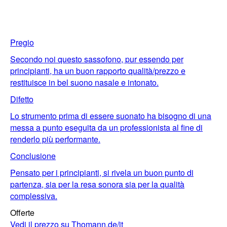
Pregio
Secondo noi questo sassofono, pur essendo per
principianti, ha un buon rapporto qualità/prezzo e
restituisce in bel suono nasale e intonato.
Difetto
Lo strumento prima di essere suonato ha bisogno di una
messa a punto eseguita da un professionista al fine di
renderlo più performante.
Conclusione
Pensato per i principianti, si rivela un buon punto di
partenza, sia per la resa sonora sia per la qualità
complessiva.
Offerte
Vedi il prezzo su Thomann.de/it