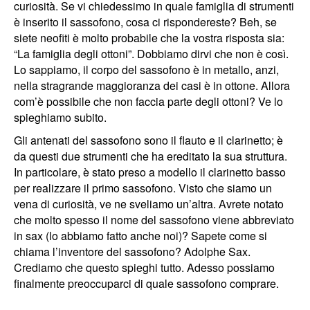
curiosità. Se vi chiedessimo in quale famiglia di strumenti
è inserito il sassofono, cosa ci rispondereste? Beh, se
siete neofiti è molto probabile che la vostra risposta sia:
“La famiglia degli ottoni”. Dobbiamo dirvi che non è così.
Lo sappiamo, il corpo del sassofono è in metallo, anzi,
nella stragrande maggioranza dei casi è in ottone. Allora
com’è possibile che non faccia parte degli ottoni? Ve lo
spieghiamo subito.
Gli antenati del sassofono sono il flauto e il clarinetto; è
da questi due strumenti che ha ereditato la sua struttura.
In particolare, è stato preso a modello il clarinetto basso
per realizzare il primo sassofono. Visto che siamo un
vena di curiosità, ve ne sveliamo un’altra. Avrete notato
che molto spesso il nome del sassofono viene abbreviato
in sax (lo abbiamo fatto anche noi)? Sapete come si
chiama l’inventore del sassofono? Adolphe Sax.
Crediamo che questo spieghi tutto. Adesso possiamo
finalmente preoccuparci di quale sassofono comprare.