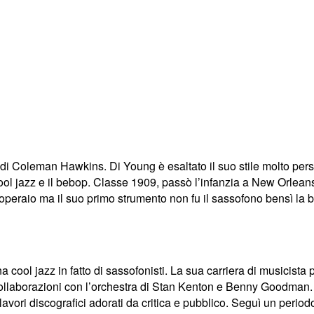
 Coleman Hawkins. Di Young è esaltato il suo stile molto person
ol jazz e il bebop. Classe 1909, passò l’infanzia a New Orleans, 
’operaio ma il suo primo strumento non fu il sassofono bensì la ba
 cool jazz in fatto di sassofonisti. La sua carriera di musicista 
ollaborazioni con l’orchestra di Stan Kenton e Benny Goodman. Il
 lavori discografici adorati da critica e pubblico. Seguì un peri