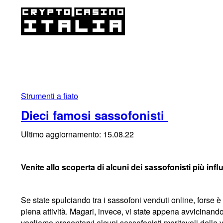
Strumenti a fiato
Dieci famosi sassofonisti
Ultimo aggiornamento: 15.08.22
Venite allo scoperta di alcuni dei sassofonisti più infl
Se state spulciando tra i sassofoni venduti online, forse 
piena attività. Magari, invece, vi state appena avvicinan
vogliamo presentarvi alcuni sassofonisti meritevoli della