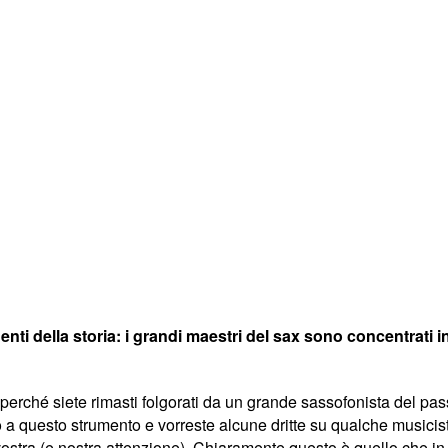
uenti della storia: i grandi maestri del sax sono concentrati i
è perché siete rimasti folgorati da un grande sassofonista del p
do a questo strumento e vorreste alcune dritte su qualche musici
 vostra (e nostra attenzione). Chiaramente questo è quello che i