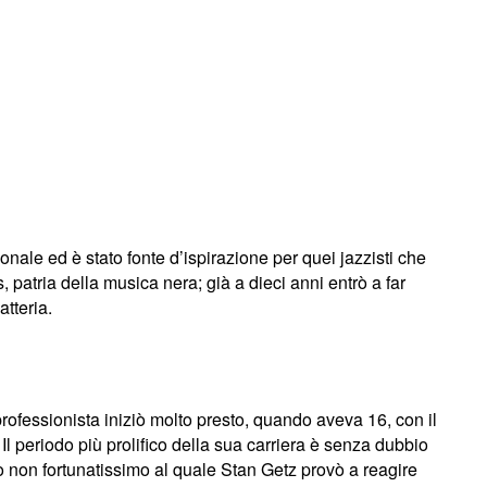
ale ed è stato fonte d’ispirazione per quei jazzisti che
patria della musica nera; già a dieci anni entrò a far
tteria.
professionista iniziò molto presto, quando aveva 16, con il
 periodo più prolifico della sua carriera è senza dubbio
odo non fortunatissimo al quale Stan Getz provò a reagire