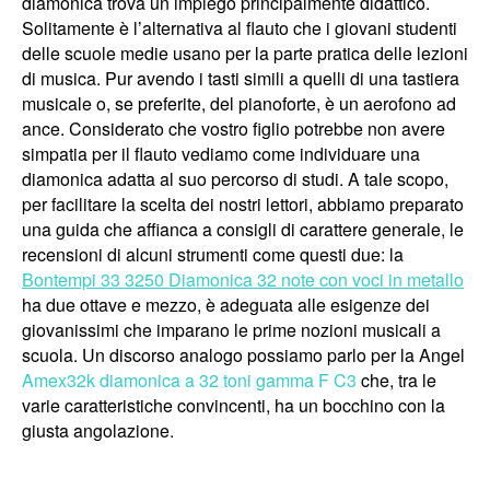
diamonica trova un impiego principalmente didattico.
Solitamente è l’alternativa al flauto che i giovani studenti
delle scuole medie usano per la parte pratica delle lezioni
di musica. Pur avendo i tasti simili a quelli di una tastiera
musicale o, se preferite, del pianoforte, è un aerofono ad
ance. Considerato che vostro figlio potrebbe non avere
simpatia per il flauto vediamo come individuare una
diamonica adatta al suo percorso di studi. A tale scopo,
per facilitare la scelta dei nostri lettori, abbiamo preparato
una guida che affianca a consigli di carattere generale, le
recensioni di alcuni strumenti come questi due: la
Bontempi 33 3250 Diamonica 32 note con voci in metallo
ha due ottave e mezzo, è adeguata alle esigenze dei
giovanissimi che imparano le prime nozioni musicali a
scuola. Un discorso analogo possiamo parlo per la Angel
Amex32k diamonica a 32 toni gamma F C3
che, tra le
varie caratteristiche convincenti, ha un bocchino con la
giusta angolazione.