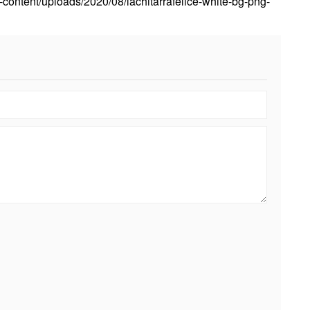
/wp-content/uploads/2020/08/lachitarrafelice-white-bg-png-