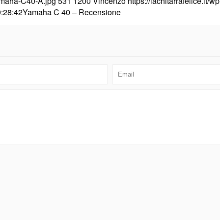
.Yamaha-C40-A.jpg
531
1200
Vincenzo
https://lachitarrafelice.it
:28:42
Yamaha C 40 – Recensione