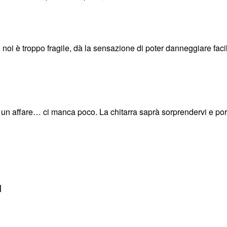
 noi è troppo fragile, dà la sensazione di poter danneggiare fac
un affare… ci manca poco. La chitarra saprà sorprendervi e port
I