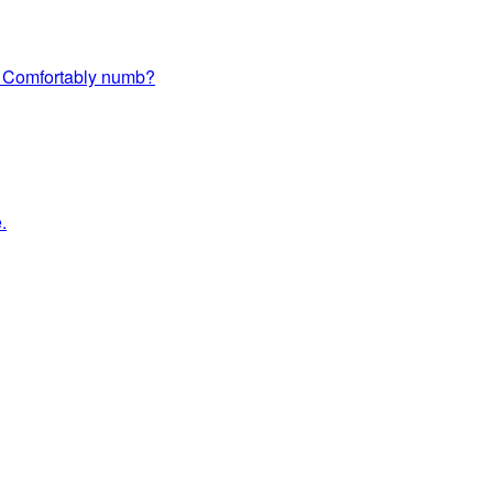
l e Comfortably numb?
.