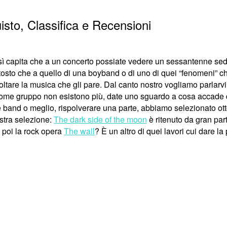
isto, Classifica e Recensioni
sì capita che a un concerto possiate vedere un sessantenne sed
tosto che a quello di una boyband o di uno di quei “fenomeni” 
ltare la musica che gli pare. Dal canto nostro vogliamo parlarvi
 come gruppo non esistono più, date uno sguardo a cosa accade
 band o meglio, rispolverare una parte, abbiamo selezionato ott
ostra selezione:
The dark side of the moon
è ritenuto da gran part
 poi la rock opera
The wall
? È un altro di quei lavori cui dare la