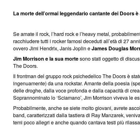
La morte dell’ormai leggendario cantante dei Doors è 
Se amate il rock, l’hard rock e l’heavy metal, probabilmen
racchiudere tutti i rocker famosi deceduti all’età di 27 a
ovvero Jimi Hendrix, Janis Joplin e
James Douglas Mor
Jim Morrison e la sua morte
sono stati oggetto di discu
The Doors.
Il frontman del gruppo rock psichedelico The Doors è stato
ingenuamente) da una rockstar. Amante della poesia (speci
delle droghe, dalla voce profonda e dalla capacità di crear
Soprannominato lo ‘Sciamano’, Jim Morrison viveva le esibiz
Probabilmente, anche se siete molto giovani, avrete asco
band, caratterizzati dalla tastiera di Ray Manzarek, veniv
temi poco allegri e anche quando cantava testi più rilass