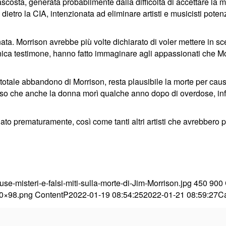
scosta, generata probabilmente dalla difficoltà di accettare la 
 dietro la CIA, intenzionata ad eliminare artisti e musicisti pote
ata. Morrison avrebbe più volte dichiarato di voler mettere in sce
unica testimone, hanno fatto immaginare agli appassionati che M
 totale abbandono di Morrison, resta plausibile la morte per caus
so che anche la donna morì qualche anno dopo di overdose, infe
ato prematuramente, così come tanti altri artisti che avrebbero 
use-misteri-e-falsi-miti-sulla-morte-di-Jim-Morrison.jpg
450
900
00×98.png
ContentP
2022-01-19 08:54:25
2022-01-21 08:59:27
Ca