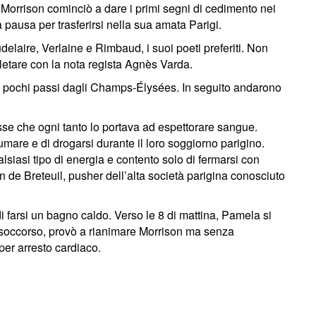
 Morrison cominciò a dare i primi segni di cedimento nei
 pausa per trasferirsi nella sua amata Parigi.
elaire, Verlaine e Rimbaud, i suoi poeti preferiti. Non
pletare con la nota regista Agnès Varda.
 a pochi passi dagli Champs-Élysées. In seguito andarono
osse che ogni tanto lo portava ad espettorare sangue.
mare e di drogarsi durante il loro soggiorno parigino.
alsiasi tipo di energia e contento solo di fermarsi con
n de Breteuil, pusher dell’alta società parigina conosciuto
i farsi un bagno caldo. Verso le 8 di mattina, Pamela si
i soccorso, provò a rianimare Morrison ma senza
per arresto cardiaco.