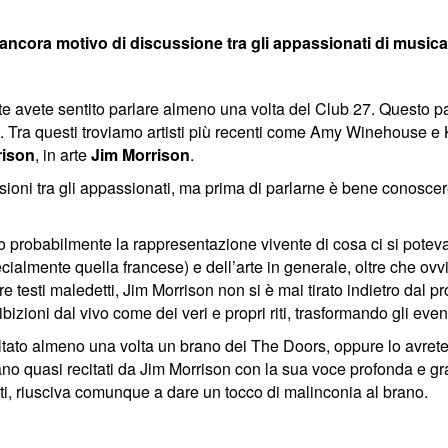
ancora motivo di discussione tra gli appassionati di musica
te avete sentito parlare almeno una volta del Club 27. Questo par
nni. Tra questi troviamo artisti più recenti come Amy Winehouse e
rison
, in arte
Jim Morrison
.
ssioni tra gli appassionati, ma prima di parlarne è bene conoscer
 probabilmente la rappresentazione vivente di cosa ci si poteva 
almente quella francese) e dell’arte in generale, oltre che ovvi
e testi maledetti, Jim Morrison non si è mai tirato indietro dal pr
ioni dal vivo come dei veri e propri riti, trasformando gli event
ltato almeno una volta un brano dei The Doors, oppure lo avrete
ano quasi recitati da Jim Morrison con la sua voce profonda e gr
ati, riusciva comunque a dare un tocco di malinconia al brano.