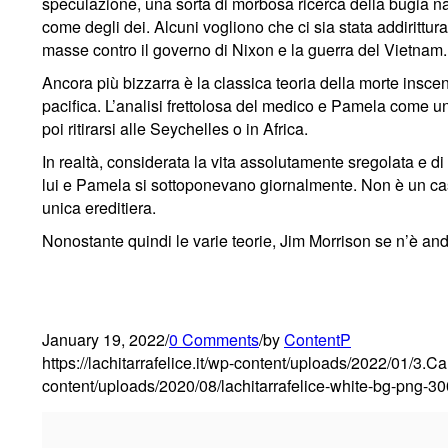
speculazione, una sorta di morbosa ricerca della bugia na
come degli dei. Alcuni vogliono che ci sia stata addirittura
masse contro il governo di Nixon e la guerra del Vietnam.
Ancora più bizzarra è la classica teoria della morte inscen
pacifica. L’analisi frettolosa del medico e Pamela come 
poi ritirarsi alle Seychelles o in Africa.
In realtà, considerata la vita assolutamente sregolata e di
lui e Pamela si sottoponevano giornalmente. Non è un ca
unica ereditiera.
Nonostante quindi le varie teorie, Jim Morrison se n’è and
January 19, 2022
/
0 Comments
/
by
ContentP
https://lachitarrafelice.it/wp-content/uploads/2022/01/3.Ca
content/uploads/2020/08/lachitarrafelice-white-bg-png-3