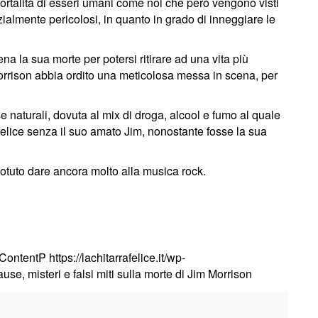
mortalità di esseri umani come noi che però vengono visti
nzialmente pericolosi, in quanto in grado di inneggiare le
na la sua morte per potersi ritirare ad una vita più
orrison abbia ordito una meticolosa messa in scena, per
e naturali, dovuta al mix di droga, alcool e fumo al quale
lice senza il suo amato Jim, nonostante fosse la sua
potuto dare ancora molto alla musica rock.
ContentP
https://lachitarrafelice.it/wp-
use, misteri e falsi miti sulla morte di Jim Morrison