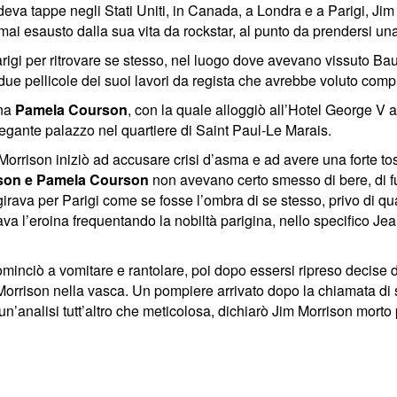
va tappe negli Stati Uniti, in Canada, a Londra e a Parigi, Jim
mai esausto dalla sua vita da rockstar, al punto da prendersi una
rigi per ritrovare se stesso, nel luogo dove avevano vissuto Baud
 due pellicole dei suoi lavori da regista che avrebbe voluto com
gna
Pamela Courson
, con la quale alloggiò all’Hotel George V
legante palazzo nel quartiere di Saint Paul-Le Marais.
 Morrison iniziò ad accusare crisi d’asma e ad avere una forte t
ison e Pamela Courson
non avevano certo smesso di bere, di fu
 girava per Parigi come se fosse l’ombra di se stesso, privo di qu
a l’eroina frequentando la nobiltà parigina, nello specifico Jea
cominciò a vomitare e rantolare, poi dopo essersi ripreso decise d
 Morrison nella vasca. Un pompiere arrivato dopo la chiamata d
n’analisi tutt’altro che meticolosa, dichiarò Jim Morrison morto 