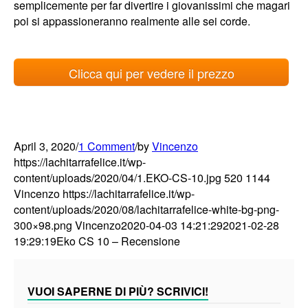
semplicemente per far divertire i giovanissimi che magari
poi si appassioneranno realmente alle sei corde.
Clicca qui per vedere il prezzo
April 3, 2020
/
1 Comment
/
by
Vincenzo
https://lachitarrafelice.it/wp-
content/uploads/2020/04/1.EKO-CS-10.jpg
520
1144
Vincenzo
https://lachitarrafelice.it/wp-
content/uploads/2020/08/lachitarrafelice-white-bg-png-
300×98.png
Vincenzo
2020-04-03 14:21:29
2021-02-28
19:29:19
Eko CS 10 – Recensione
VUOI SAPERNE DI PIÙ? SCRIVICI!