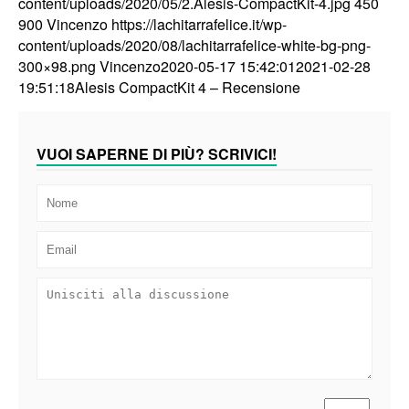
content/uploads/2020/05/2.Alesis-CompactKit-4.jpg
450
900
Vincenzo
https://lachitarrafelice.it/wp-
content/uploads/2020/08/lachitarrafelice-white-bg-png-
300×98.png
Vincenzo
2020-05-17 15:42:01
2021-02-28
19:51:18
Alesis CompactKit 4 – Recensione
VUOI SAPERNE DI PIÙ? SCRIVICI!