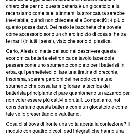
chiaro che per noi questa batteria è un giocattolo e la
recensiamo come tale, altrimenti la stroncatura sarebbe
inevitabile, quindi non chiedete alla CompactKit 4 più di
quanto possa darvi. Del resto le bacchette che trovate
come accessorio sono un chiaro indizio di cosa si ha tra
le mani (in tutti i sensi), visto che sono di plastica.
Certo, Alesis ci mette del suo nel descrivere questa
economica batteria elettronica da tavolo facendola
passare come uno strumento completo per i batteristi in
erba, qui permetteteci di fare una tiratina di orecchie,
insomma, sparare paroloni definendolo come uno
strumento che possa far migliorare la tecnica del
batterista principiante ci pare quantomeno un azzardo per
non voler essere più cattivi e brutali. Lo ripetiamo, noi
consideriamo questa batteria come un giocattolo e come
tale ve lo presentiamo e valutiamo.
Cosa ci si trova di fronte una volta aperta la confezione? Il
modulo con quattro piccoli pad integrati che hanno una