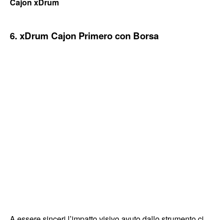
Cajon xDrum
6. xDrum Cajon Primero con Borsa
A essere sinceri l’impatto visivo avuto dallo strumento ci