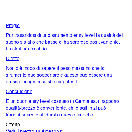
Pregio
Pur trattandosi di uno strumento entry level la qualità del
suono sia alto che basso ci ha sorpreso positivamente.
La struttura è solida.
Difetto
Non c’è modo di sapere il peso massimo che lo
strumento può sopportare e questo può essere una
grossa incognita se si è corpulenti.
Conclusione
È un buon entry level costruito in Germania, il rapporto
qualità/prezzo è conveniente, chi è agli inizi può
tranquillamente affidarsi a questo modello.
Offerte
Vedi il prezzo su Amazon.it