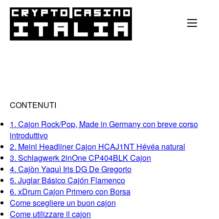
CONTENUTI
1. Cajon Rock/Pop, Made in Germany con breve corso
introduttivo
2. Meinl Headliner Cajon HCAJ1NT Hévéa natural
3. Schlagwerk 2inOne CP404BLK Cajon
4. Cajòn Yaquì Iris DG De Gregorio
5. Juglar Básico Cajón Flamenco
6. xDrum Cajon Primero con Borsa
Come scegliere un buon cajon
Come utilizzare il cajon